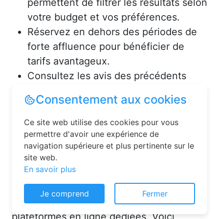
permettent de filtrer les résultats selon
votre budget et vos préférences.
Réservez en dehors des périodes de
forte affluence pour bénéficier de
tarifs avantageux.
Consultez les avis des précédents
voyageurs pour vous assurer de la
qualité de l’hébergement.
Solutions pour réserver une
chambre d’hôtes en toute
simplicité
Consentement aux cookies
La réservation chambre d’hôtes est
Ce site web utilise des cookies pour vous
désormais un jeu d’enfant grâce aux
permettre d'avoir une expérience de
plateformes en ligne dédiées. Voici