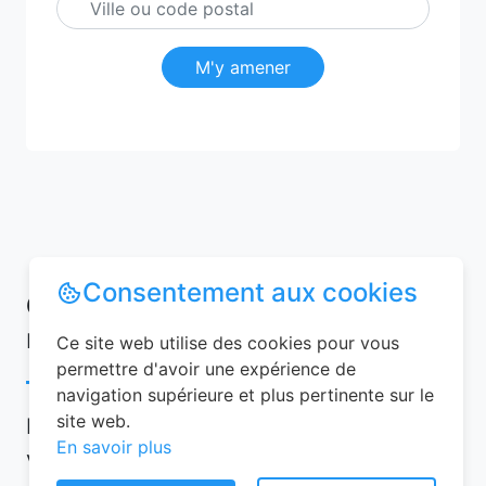
M'y amener
Consentement aux cookies
Conseils pour réussir votre
réservation chambre d’hôtes
Ce site web utilise des cookies pour vous
permettre d'avoir une expérience de
navigation supérieure et plus pertinente sur le
site web.
Pour garantir une expérience mémorable,
En savoir plus
voici quelques conseils à suivre lors de