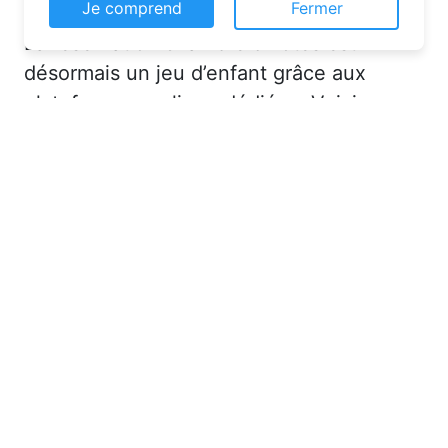
Ce site web utilise des cookies pour vous
La réservation chambre d’hôtes est
permettre d'avoir une expérience de
navigation supérieure et plus pertinente sur le
désormais un jeu d’enfant grâce aux
site web.
plateformes en ligne dédiées. Voici
En savoir plus
quelques solutions pour trouver
l’hébergement idéal :
Je comprend
Fermer