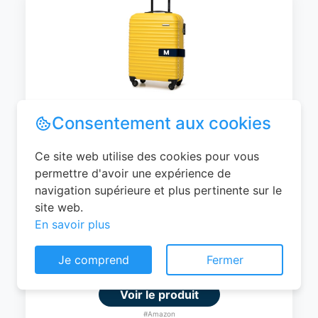
WITTCHEN Valise Cabine Bagages de
Voyage Bagage à Main Valise Rigide ABS
4 roulettes Pivotantes Serrure à
Combinaison Poignée Télescopique
Groove Line Taille M Jaune Air
France/Easyjet/Ryanair
Consentement aux cookies
0
EUR
Ce site web utilise des cookies pour vous
permettre d'avoir une expérience de
Voir le produit
navigation supérieure et plus pertinente sur le
#Amazon