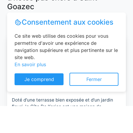
Goazec
Consentement aux cookies
Ce site web utilise des cookies pour vous
permettre d'avoir une expérience de
Gite De Kerjos
navigation supérieure et plus pertinente sur le
site web.
Doté d'une terrasse bien exposée et d'un jardin
En savoir plus
fleuri, le Gîte De Kerjos est une maison de
vacances indépendante située à Saint-Goazec. Il
Je comprend
Fermer
possède un baby-foot et vous profiterez d'une
connexion Wi-Fi gratuite dans l'ensemble de ses
locaux.