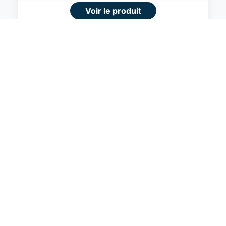
navigation supérieure et plus pertinente sur le
Voir le produit
site web.
#Amazon
En savoir plus
Je comprend
Fermer
Amazon Basics Valise Extensible Rigide -
Bagage de Voyage en ABS avec 4
Doubles Roues Rotatives - Structure
Légère et Anti-Rayures - 52,6cm x
32,0cm x 78,0cm - Noir