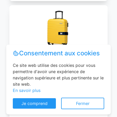
WITTCHEN Valise Cabine Bagages de
Voyage Bagage à Main Valise Rigide ABS
4 roulettes Pivotantes Serrure à
Combinaison Poignée Télescopique
Groove Line Taille M Jaune Air
Consentement aux cookies
France/Easyjet/Ryanair
Ce site web utilise des cookies pour vous
0
EUR
permettre d'avoir une expérience de