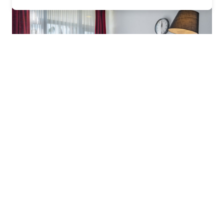
Ces hébergements sont souvent situés
dans des cadres idylliques : à la
campagne, en bord de mer ou au cœur de
villages pittoresques. Ils permettent de
vivre une expérience authentique, loin
des complexes touristiques surpeuplés.