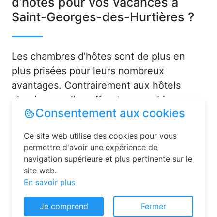
d’hôtes pour vos vacances à
Saint-Georges-des-Hurtières ?
Les chambres d’hôtes sont de plus en
plus prisées pour leurs nombreux
avantages. Contrairement aux hôtels
classiques, elles offrent une ambiance
Consentement aux cookies
chaleureuse et personnalisée. Vous serez
accueilli par des hôtes attentionnés,
Ce site web utilise des cookies pour vous
souvent passionnés par leur région, qui
permettre d'avoir une expérience de
sauront vous conseiller sur les activités et
navigation supérieure et plus pertinente sur le
site web.
lieux incontournables à Saint-Georges-
En savoir plus
des-Hurtières (73220) ou en en Savoie
(73).
Je comprend
Fermer