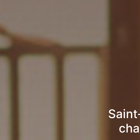
Saint
cha