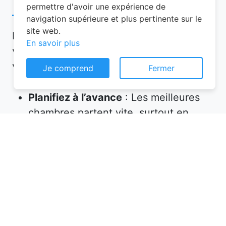
permettre d'avoir une expérience de
navigation supérieure et plus pertinente sur le
site web.
Pour garantir une expérience mémorable,
En savoir plus
voici quelques conseils à suivre lors de
votre réservation chambre d’hôtes :
Je comprend
Fermer
Planifiez à l’avance
: Les meilleures
chambres partent vite, surtout en
haute saison. Réservez plusieurs
semaines, voire plusieurs mois, avant
votre départ.
Vérifiez les équipements
: Assurez-
vous que l’hébergement propose tout
ce dont vous avez besoin (petit-
déjeuner inclus, wifi, parking, etc.).