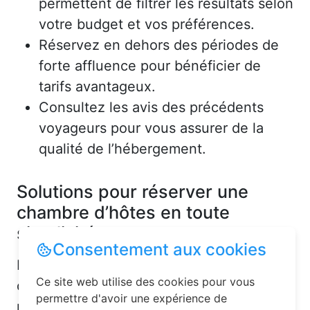
permettent de filtrer les résultats selon
votre budget et vos préférences.
Réservez en dehors des périodes de
forte affluence pour bénéficier de
tarifs avantageux.
Consultez les avis des précédents
voyageurs pour vous assurer de la
qualité de l’hébergement.
Solutions pour réserver une
chambre d’hôtes en toute
simplicité
Consentement aux cookies
La réservation chambre d’hôtes est
Ce site web utilise des cookies pour vous
désormais un jeu d’enfant grâce aux
permettre d'avoir une expérience de
plateformes en ligne dédiées. Voici