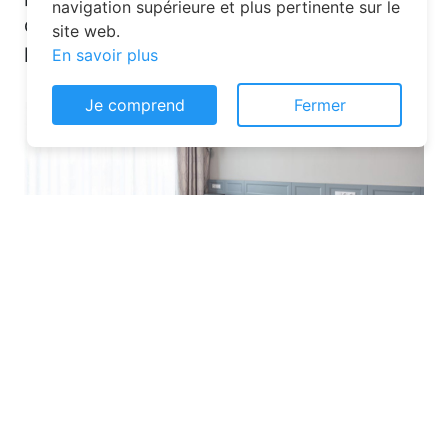
navigation supérieure et plus pertinente sur le
quelques solutions pour trouver
site web.
l’hébergement idéal :
En savoir plus
Je comprend
Fermer
Les plateformes spécialisées
: Des
sites comme Airbnb, Booking ou Gîtes
de France proposent une large liste de