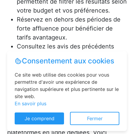
permettent de filtrer les résultats selon
votre budget et vos préférences.
Réservez en dehors des périodes de
forte affluence pour bénéficier de
tarifs avantageux.
Consultez les avis des précédents
voyageurs pour vous assurer de la
qualité de l’hébergement.
Solutions pour réserver une
chambre d’hôtes en toute
simplicité
Consentement aux cookies
La réservation chambre d’hôtes est
Ce site web utilise des cookies pour vous
désormais un jeu d’enfant grâce aux
permettre d'avoir une expérience de
plateformes en ligne dédiées. Voici