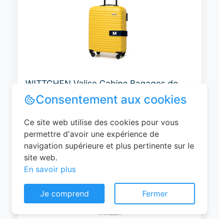
WITTCHEN Valise Cabine Bagages de
Voyage Bagage à Main Valise Rigide ABS
4 roulettes Pivotantes Serrure à
Combinaison Poignée Télescopique
Groove Line Taille M Jaune Air
France/Easyjet/Ryanair
Consentement aux cookies
0
EUR
Ce site web utilise des cookies pour vous
Voir le produit
permettre d'avoir une expérience de
#Amazon