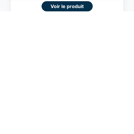
navigation supérieure et plus pertinente sur le
Voir le produit
site web.
#Amazon
En savoir plus
Je comprend
Fermer
Amazon Basics Valise Extensible Rigide -
Bagage de Voyage en ABS avec 4
Doubles Roues Rotatives - Structure
Légère et Anti-Rayures - 52,6cm x
32,0cm x 78,0cm - Noir