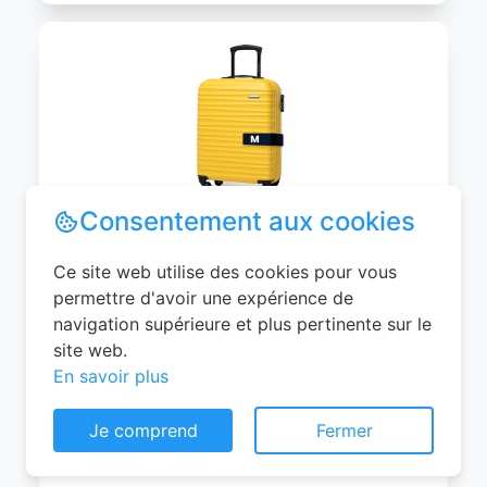
WITTCHEN Valise Cabine Bagages de
Voyage Bagage à Main Valise Rigide ABS
4 roulettes Pivotantes Serrure à
Combinaison Poignée Télescopique
Groove Line Taille M Jaune Air
Consentement aux cookies
France/Easyjet/Ryanair
Ce site web utilise des cookies pour vous
0
EUR
permettre d'avoir une expérience de