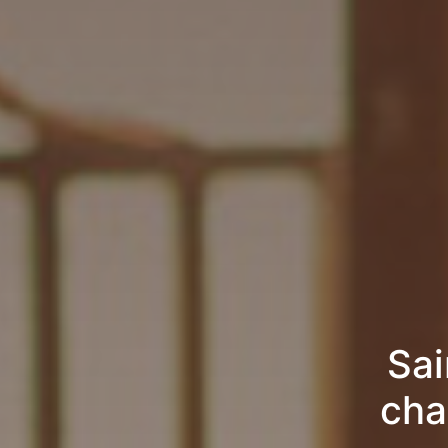
Sai
cha