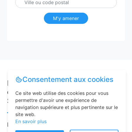
M'y amener
Consentement aux cookies
Pourquoi choisir une chambre
d’hôtes pour vos vacances à
Ce site web utilise des cookies pour vous
Saint-Algis ?
permettre d'avoir une expérience de
navigation supérieure et plus pertinente sur le
site web.
En savoir plus
Les chambres d’hôtes sont de plus en