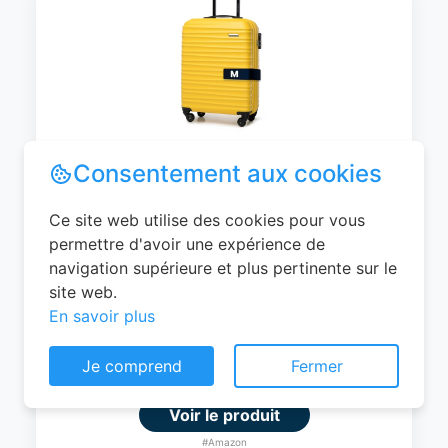
WITTCHEN Valise Cabine Bagages de
Voyage Bagage à Main Valise Rigide ABS
4 roulettes Pivotantes Serrure à
Combinaison Poignée Télescopique
Groove Line Taille M Jaune Air
France/Easyjet/Ryanair
Consentement aux cookies
0
EUR
Ce site web utilise des cookies pour vous
permettre d'avoir une expérience de
Voir le produit
navigation supérieure et plus pertinente sur le
#Amazon