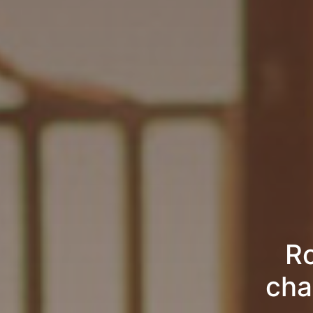
Ro
cha