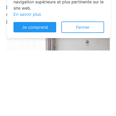
navigation supérieure et plus pertinente sur le
plateformes en ligne dédiées. Voici
site web.
quelques solutions pour trouver
En savoir plus
l’hébergement idéal :
Je comprend
Fermer
Les plateformes spécialisées
: Des
sites comme Airbnb, Booking ou Gîtes