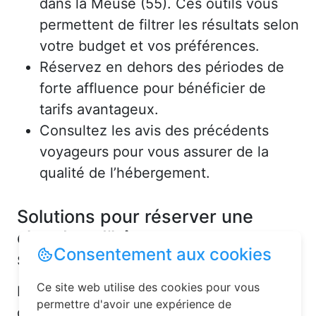
dans la Meuse (55). Ces outils vous
permettent de filtrer les résultats selon
votre budget et vos préférences.
Réservez en dehors des périodes de
forte affluence pour bénéficier de
tarifs avantageux.
Consultez les avis des précédents
voyageurs pour vous assurer de la
qualité de l’hébergement.
Solutions pour réserver une
chambre d’hôtes en toute
Consentement aux cookies
simplicité
Ce site web utilise des cookies pour vous
La réservation chambre d’hôtes est
permettre d'avoir une expérience de
désormais un jeu d’enfant grâce aux