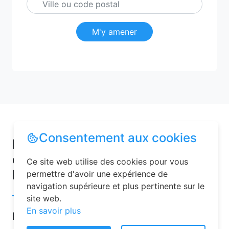
M'y amener
Consentement aux cookies
Pourquoi choisir une chambre
d’hôtes pour vos vacances à
Ce site web utilise des cookies pour vous
Roupy ?
permettre d'avoir une expérience de
navigation supérieure et plus pertinente sur le
site web.
En savoir plus
Les chambres d’hôtes sont de plus en