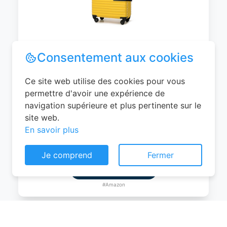
WITTCHEN Valise Cabine Bagages de
Voyage Bagage à Main Valise Rigide ABS
4 roulettes Pivotantes Serrure à
Combinaison Poignée Télescopique
Groove Line Taille M Jaune Air
France/Easyjet/Ryanair
Consentement aux cookies
0
EUR
Ce site web utilise des cookies pour vous
Voir le produit
permettre d'avoir une expérience de
navigation supérieure et plus pertinente sur le
#Amazon
site web.
En savoir plus