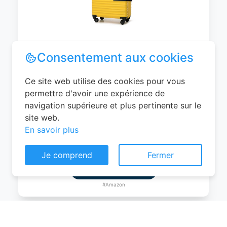
WITTCHEN Valise Cabine Bagages de
Voyage Bagage à Main Valise Rigide ABS
4 roulettes Pivotantes Serrure à
Combinaison Poignée Télescopique
Groove Line Taille M Jaune Air
France/Easyjet/Ryanair
Consentement aux cookies
0
EUR
Ce site web utilise des cookies pour vous
Voir le produit
permettre d'avoir une expérience de
navigation supérieure et plus pertinente sur le
#Amazon
site web.
En savoir plus