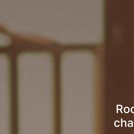
Roc
cha