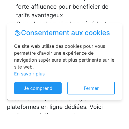
forte affluence pour bénéficier de
tarifs avantageux.
Consultez les avis des précédents
voyageurs pour vous assurer de la
qualité de l’hébergement.
Solutions pour réserver une
chambre d’hôtes en toute
simplicité
Consentement aux cookies
La réservation chambre d’hôtes est
Ce site web utilise des cookies pour vous
désormais un jeu d’enfant grâce aux
permettre d'avoir une expérience de
navigation supérieure et plus pertinente sur le
plateformes en ligne dédiées. Voici
site web.
quelques solutions pour trouver
En savoir plus
l’hébergement idéal :