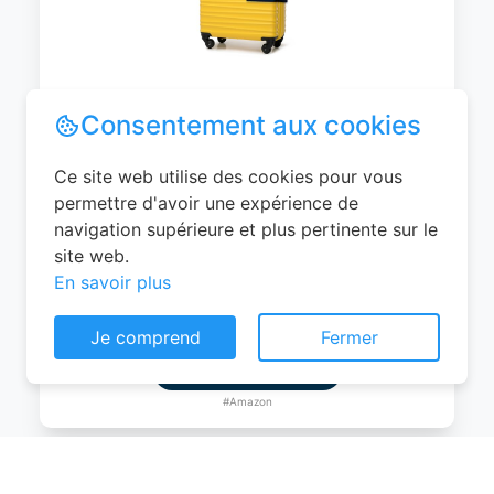
WITTCHEN Valise Cabine Bagages de
Voyage Bagage à Main Valise Rigide ABS
4 roulettes Pivotantes Serrure à
Combinaison Poignée Télescopique
Groove Line Taille M Jaune Air
France/Easyjet/Ryanair
Consentement aux cookies
0
EUR
Ce site web utilise des cookies pour vous
Voir le produit
permettre d'avoir une expérience de
navigation supérieure et plus pertinente sur le
#Amazon
site web.
En savoir plus