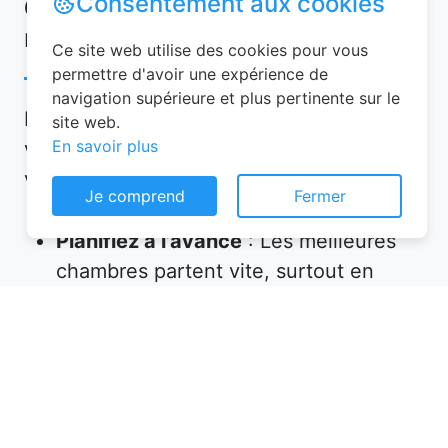
Consentement aux cookies
Conseils pour réussir votre
réservation chambre d’hôtes
Ce site web utilise des cookies pour vous
permettre d'avoir une expérience de
navigation supérieure et plus pertinente sur le
Pour garantir une expérience mémorable,
site web.
En savoir plus
voici quelques conseils à suivre lors de
votre réservation chambre d’hôtes :
Je comprend
Fermer
Planifiez à l’avance
: Les meilleures
chambres partent vite, surtout en
haute saison. Réservez plusieurs
semaines, voire plusieurs mois, avant
votre départ.
Vérifiez les équipements
: Assurez-
vous que l’hébergement propose tout