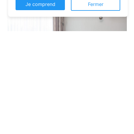
Je comprend
Fermer
Les plateformes spécialisées
: Des
sites comme Airbnb, Booking ou Gîtes
de France proposent une large liste de
chambres d’hôtes. Vous pouvez filtrer
par localisation, équipements et prix
pour affiner votre recherche.