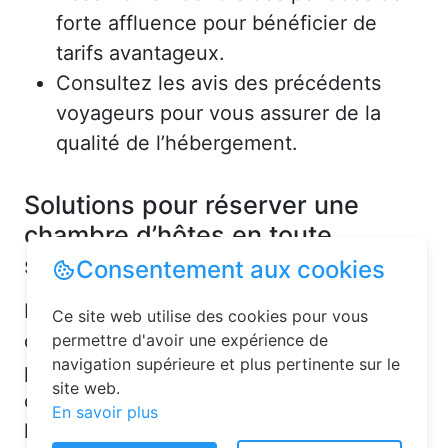
forte affluence pour bénéficier de
tarifs avantageux.
Consultez les avis des précédents
voyageurs pour vous assurer de la
qualité de l’hébergement.
Solutions pour réserver une
chambre d’hôtes en toute
simplicité
Consentement aux cookies
La réservation chambre d’hôtes est
Ce site web utilise des cookies pour vous
désormais un jeu d’enfant grâce aux
permettre d'avoir une expérience de
navigation supérieure et plus pertinente sur le
plateformes en ligne dédiées. Voici
site web.
quelques solutions pour trouver
En savoir plus
l’hébergement idéal :