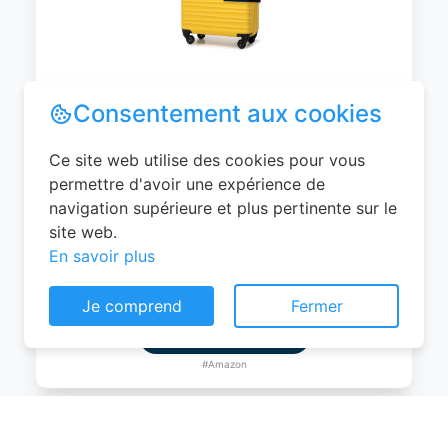
WITTCHEN Valise Cabine Bagages de
Voyage Bagage à Main Valise Rigide ABS
4 roulettes Pivotantes Serrure à
Combinaison Poignée Télescopique
Groove Line Taille M Jaune Air
France/Easyjet/Ryanair
Consentement aux cookies
0
EUR
Ce site web utilise des cookies pour vous
Voir le produit
permettre d'avoir une expérience de
navigation supérieure et plus pertinente sur le
#Amazon
site web.
En savoir plus