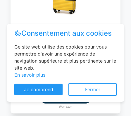
WITTCHEN Valise Cabine Bagages de
Voyage Bagage à Main Valise Rigide ABS
4 roulettes Pivotantes Serrure à
Combinaison Poignée Télescopique
Groove Line Taille M Jaune Air
France/Easyjet/Ryanair
Consentement aux cookies
0
EUR
Ce site web utilise des cookies pour vous
Voir le produit
permettre d'avoir une expérience de
navigation supérieure et plus pertinente sur le
#Amazon
site web.
En savoir plus