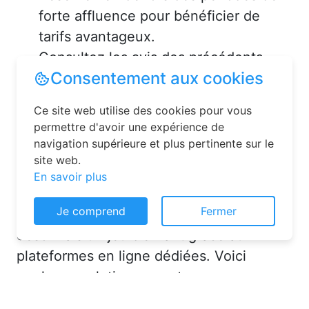
forte affluence pour bénéficier de
tarifs avantageux.
Consultez les avis des précédents
voyageurs pour vous assurer de la
qualité de l’hébergement.
Solutions pour réserver une
chambre d’hôtes en toute
simplicité
Consentement aux cookies
La réservation chambre d’hôtes est
Ce site web utilise des cookies pour vous
désormais un jeu d’enfant grâce aux
permettre d'avoir une expérience de
navigation supérieure et plus pertinente sur le
plateformes en ligne dédiées. Voici
site web.
quelques solutions pour trouver
En savoir plus
l’hébergement idéal :