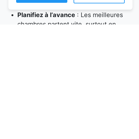
Planifiez à l’avance
: Les meilleures
chambres partent vite, surtout en
haute saison. Réservez plusieurs
semaines, voire plusieurs mois, avant
votre départ.
Vérifiez les équipements
: Assurez-
vous que l’hébergement propose tout
ce dont vous avez besoin (petit-
déjeuner inclus, wifi, parking, etc.).
Lisez les avis
: Les commentaires des
précédents voyageurs sont une mine
d’informations sur la qualité de
l’accueil et des prestations.
Profitez des promotions
: Certaines