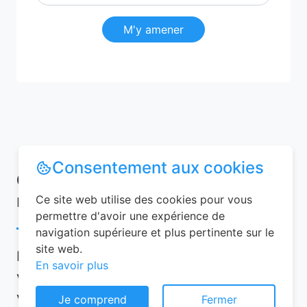
M'y amener
Consentement aux cookies
Conseils pour réussir votre
réservation chambre d’hôtes
Ce site web utilise des cookies pour vous
permettre d'avoir une expérience de
navigation supérieure et plus pertinente sur le
site web.
Pour garantir une expérience mémorable,
En savoir plus
voici quelques conseils à suivre lors de
votre réservation chambre d’hôtes :
Je comprend
Fermer