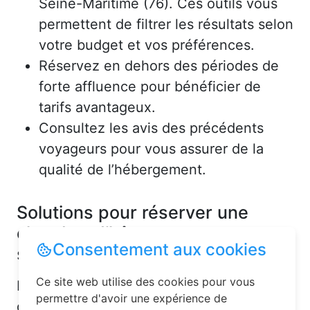
Seine-Maritime (76). Ces outils vous
permettent de filtrer les résultats selon
votre budget et vos préférences.
Réservez en dehors des périodes de
forte affluence pour bénéficier de
tarifs avantageux.
Consultez les avis des précédents
voyageurs pour vous assurer de la
qualité de l’hébergement.
Solutions pour réserver une
chambre d’hôtes en toute
Consentement aux cookies
simplicité
Ce site web utilise des cookies pour vous
La réservation chambre d’hôtes est
permettre d'avoir une expérience de
désormais un jeu d’enfant grâce aux