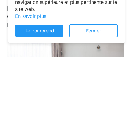
navigation supérieure et plus pertinente sur le
plateformes en ligne dédiées. Voici
site web.
quelques solutions pour trouver
En savoir plus
l’hébergement idéal :
Je comprend
Fermer
Les plateformes spécialisées
: Des
sites comme Airbnb, Booking ou Gîtes