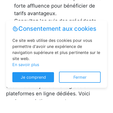
forte affluence pour bénéficier de
tarifs avantageux.
Consultez les avis des précédents
voyageurs pour vous assurer de la
qualité de l’hébergement.
Solutions pour réserver une
chambre d’hôtes en toute
simplicité
Consentement aux cookies
La réservation chambre d’hôtes est
Ce site web utilise des cookies pour vous
désormais un jeu d’enfant grâce aux
permettre d'avoir une expérience de
navigation supérieure et plus pertinente sur le
plateformes en ligne dédiées. Voici
site web.
quelques solutions pour trouver
En savoir plus
l’hébergement idéal :