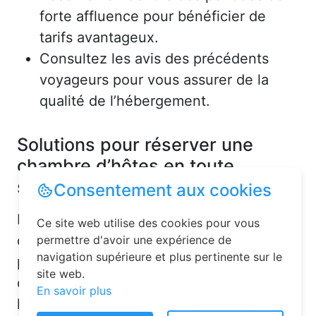
forte affluence pour bénéficier de
tarifs avantageux.
Consultez les avis des précédents
voyageurs pour vous assurer de la
qualité de l’hébergement.
Solutions pour réserver une
chambre d’hôtes en toute
simplicité
Consentement aux cookies
La réservation chambre d’hôtes est
Ce site web utilise des cookies pour vous
désormais un jeu d’enfant grâce aux
permettre d'avoir une expérience de
navigation supérieure et plus pertinente sur le
plateformes en ligne dédiées. Voici
site web.
quelques solutions pour trouver
En savoir plus
l’hébergement idéal :