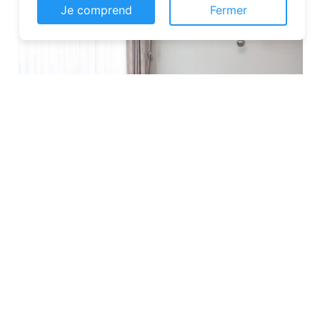
Je comprend
Fermer
Les plateformes spécialisées
: Des
sites comme Airbnb, Booking ou Gîtes
de France proposent une large liste de
chambres d’hôtes. Vous pouvez filtrer
par localisation, équipements et prix
pour affiner votre recherche.