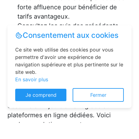
forte affluence pour bénéficier de
tarifs avantageux.
Consultez les avis des précédents
voyageurs pour vous assurer de la
qualité de l’hébergement.
Solutions pour réserver une
chambre d’hôtes en toute
simplicité
Consentement aux cookies
La réservation chambre d’hôtes est
Ce site web utilise des cookies pour vous
désormais un jeu d’enfant grâce aux
permettre d'avoir une expérience de
navigation supérieure et plus pertinente sur le
plateformes en ligne dédiées. Voici
site web.
quelques solutions pour trouver
En savoir plus
l’hébergement idéal :