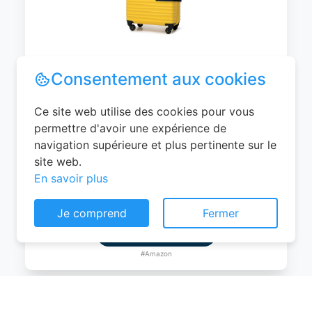
WITTCHEN Valise Cabine Bagages de
Voyage Bagage à Main Valise Rigide ABS
4 roulettes Pivotantes Serrure à
Combinaison Poignée Télescopique
Groove Line Taille M Jaune Air
France/Easyjet/Ryanair
Consentement aux cookies
0
EUR
Ce site web utilise des cookies pour vous
Voir le produit
permettre d'avoir une expérience de
navigation supérieure et plus pertinente sur le
#Amazon
site web.
En savoir plus