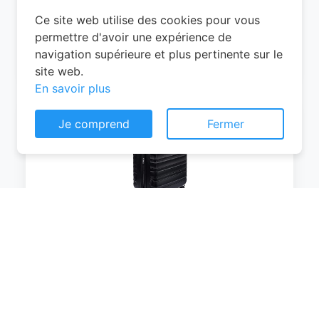
0
EUR
Voir le produit
#Amazon
Consentement aux cookies
Ce site web utilise des cookies pour vous
permettre d'avoir une expérience de
navigation supérieure et plus pertinente sur le
site web.
En savoir plus
Amazon Basics Valise Extensible Rigide -
Je comprend
Fermer
Bagage de Voyage en ABS avec 4
Doubles Roues Rotatives - Structure
Légère et Anti-Rayures - 52,6cm x
32,0cm x 78,0cm - Noir