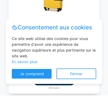
WITTCHEN Valise Cabine Bagages de
Voyage Bagage à Main Valise Rigide ABS
4 roulettes Pivotantes Serrure à
Combinaison Poignée Télescopique
Groove Line Taille M Jaune Air
France/Easyjet/Ryanair
Consentement aux cookies
0
EUR
Ce site web utilise des cookies pour vous
Voir le produit
permettre d'avoir une expérience de
navigation supérieure et plus pertinente sur le
#Amazon
site web.
En savoir plus