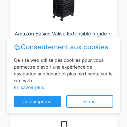
Amazon Basics Valise Extensible Rigide -
Bagage de Voyage en ABS avec 4
Doubles Roues Rotatives - Structure
Légère et Anti-Rayures - 52,6cm x
32,0cm x 78,0cm - Noir
0
EUR
Voir le produit
Consentement aux cookies
#Amazon
Ce site web utilise des cookies pour vous
permettre d'avoir une expérience de