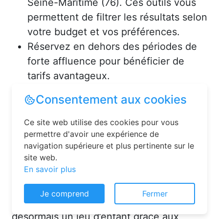
Seine-Maritime (76). Ces outils vous
permettent de filtrer les résultats selon
votre budget et vos préférences.
Réservez en dehors des périodes de
forte affluence pour bénéficier de
tarifs avantageux.
Consultez les avis des précédents
voyageurs pour vous assurer de la
qualité de l’hébergement.
Solutions pour réserver une
chambre d’hôtes en toute
Consentement aux cookies
simplicité
Ce site web utilise des cookies pour vous
La réservation chambre d’hôtes est
permettre d'avoir une expérience de
désormais un jeu d’enfant grâce aux