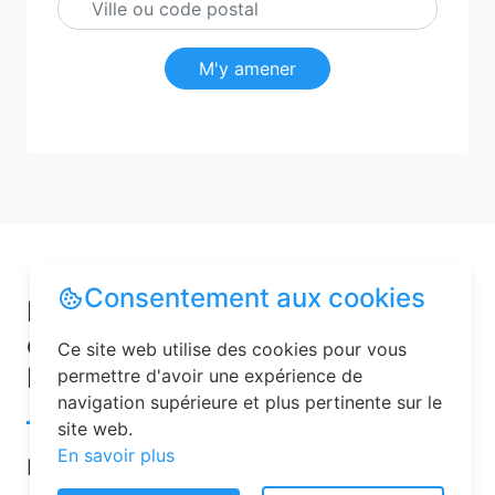
M'y amener
Consentement aux cookies
Pourquoi choisir une chambre
d’hôtes pour vos vacances à
Ce site web utilise des cookies pour vous
Panilleuse ?
permettre d'avoir une expérience de
navigation supérieure et plus pertinente sur le
site web.
En savoir plus
Les chambres d’hôtes sont de plus en