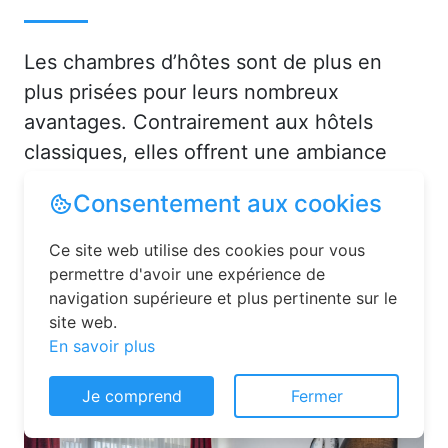
Les chambres d’hôtes sont de plus en
plus prisées pour leurs nombreux
avantages. Contrairement aux hôtels
classiques, elles offrent une ambiance
chaleureuse et personnalisée. Vous serez
Consentement aux cookies
accueilli par des hôtes attentionnés,
souvent passionnés par leur région, qui
Ce site web utilise des cookies pour vous
sauront vous conseiller sur les activités et
permettre d'avoir une expérience de
navigation supérieure et plus pertinente sur le
lieux incontournables à La Pallu (53140)
site web.
ou en dans le département de Mayenne
En savoir plus
(53).
Je comprend
Fermer