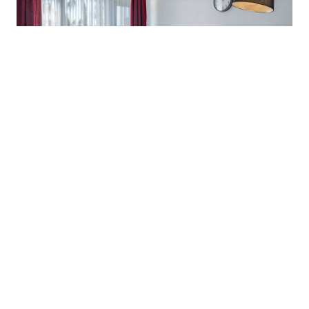
Ces hébergements sont souvent situés
dans des cadres idylliques : à la
campagne, en bord de mer ou au cœur de
villages pittoresques. Ils permettent de
vivre une expérience authentique, loin
des complexes touristiques surpeuplés.
Enfin, les prix sont généralement plus
accessibles que ceux des hôtels, surtout