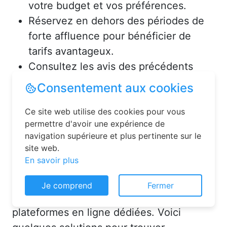
votre budget et vos préférences.
Réservez en dehors des périodes de
forte affluence pour bénéficier de
tarifs avantageux.
Consultez les avis des précédents
voyageurs pour vous assurer de la
qualité de l’hébergement.
Solutions pour réserver une
chambre d’hôtes en toute
simplicité
Consentement aux cookies
La réservation chambre d’hôtes est
Ce site web utilise des cookies pour vous
désormais un jeu d’enfant grâce aux
permettre d'avoir une expérience de
plateformes en ligne dédiées. Voici
navigation supérieure et plus pertinente sur le