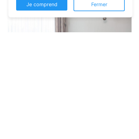
Je comprend
Fermer
Les plateformes spécialisées
: Des
sites comme Airbnb, Booking ou Gîtes
de France proposent une large liste de
chambres d’hôtes. Vous pouvez filtrer
par localisation, équipements et prix
pour affiner votre recherche.