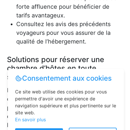
forte affluence pour bénéficier de
tarifs avantageux.
Consultez les avis des précédents
voyageurs pour vous assurer de la
qualité de l’hébergement.
Solutions pour réserver une
chambre d’hôtes en toute
simplicité
Consentement aux cookies
La réservation chambre d’hôtes est
Ce site web utilise des cookies pour vous
désormais un jeu d’enfant grâce aux
permettre d'avoir une expérience de
navigation supérieure et plus pertinente sur le
plateformes en ligne dédiées. Voici
site web.
quelques solutions pour trouver
En savoir plus
l’hébergement idéal :