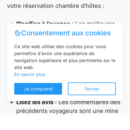
votre réservation chambre d’hôtes :
Planifiez à l’avance
: Les meilleures
Consentement aux cookies
chambres partent vite, surtout en
haute saison. Réservez plusieurs
Ce site web utilise des cookies pour vous
semaines, voire plusieurs mois, avant
permettre d'avoir une expérience de
votre départ.
navigation supérieure et plus pertinente sur le
Vérifiez les équipements
: Assurez-
site web.
En savoir plus
vous que l’hébergement propose tout
ce dont vous avez besoin (petit-
Je comprend
Fermer
déjeuner inclus, wifi, parking, etc.).
Lisez les avis
: Les commentaires des
précédents voyageurs sont une mine
d’informations sur la qualité de
l’accueil et des prestations.