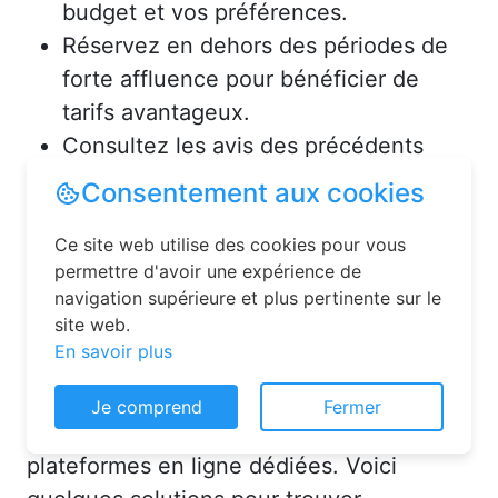
budget et vos préférences.
Réservez en dehors des périodes de
forte affluence pour bénéficier de
tarifs avantageux.
Consultez les avis des précédents
voyageurs pour vous assurer de la
Consentement aux cookies
qualité de l’hébergement.
Ce site web utilise des cookies pour vous
permettre d'avoir une expérience de
Solutions pour réserver une
navigation supérieure et plus pertinente sur le
chambre d’hôtes en toute
site web.
simplicité
En savoir plus
La réservation chambre d’hôtes est
Je comprend
Fermer
désormais un jeu d’enfant grâce aux
plateformes en ligne dédiées. Voici