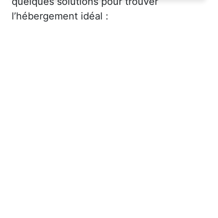
quelques solutions pour trouver
navigation supérieure et plus pertinente sur le
l’hébergement idéal :
site web.
En savoir plus
Je comprend
Fermer
Les plateformes spécialisées
: Des
sites comme Airbnb, Booking ou Gîtes
de France proposent une large liste de
chambres d’hôtes. Vous pouvez filtrer