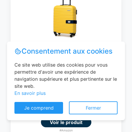
WITTCHEN Valise Cabine Bagages de
Voyage Bagage à Main Valise Rigide ABS
4 roulettes Pivotantes Serrure à
Combinaison Poignée Télescopique
Groove Line Taille M Jaune Air
France/Easyjet/Ryanair
Consentement aux cookies
0
EUR
Ce site web utilise des cookies pour vous
permettre d'avoir une expérience de
Voir le produit
navigation supérieure et plus pertinente sur le
#Amazon