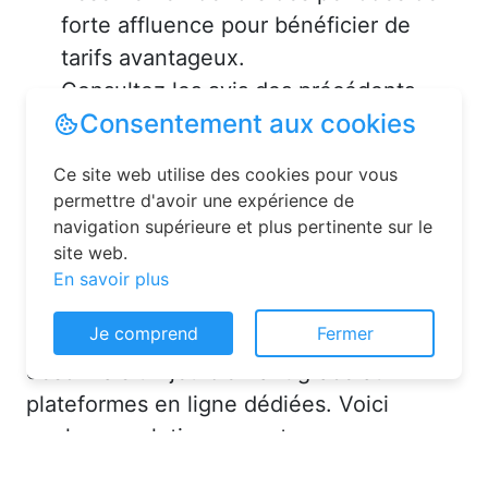
forte affluence pour bénéficier de
tarifs avantageux.
Consultez les avis des précédents
voyageurs pour vous assurer de la
qualité de l’hébergement.
Solutions pour réserver une
chambre d’hôtes en toute
simplicité
Consentement aux cookies
La réservation chambre d’hôtes est
Ce site web utilise des cookies pour vous
désormais un jeu d’enfant grâce aux
permettre d'avoir une expérience de
navigation supérieure et plus pertinente sur le
plateformes en ligne dédiées. Voici
site web.
quelques solutions pour trouver
En savoir plus
l’hébergement idéal :