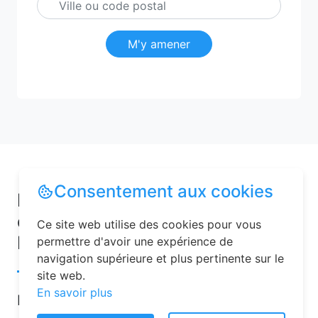
M'y amener
Consentement aux cookies
Pourquoi choisir une chambre
d’hôtes pour vos vacances à
Ce site web utilise des cookies pour vous
Neyrolles ?
permettre d'avoir une expérience de
navigation supérieure et plus pertinente sur le
site web.
En savoir plus
Les chambres d’hôtes sont de plus en