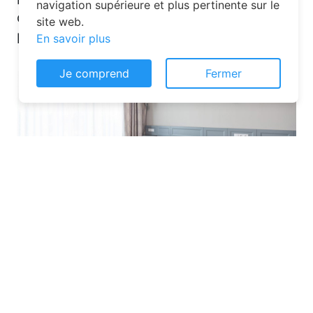
navigation supérieure et plus pertinente sur le
quelques solutions pour trouver
site web.
l’hébergement idéal :
En savoir plus
Je comprend
Fermer
Les plateformes spécialisées
: Des
sites comme Airbnb, Booking ou Gîtes
de France proposent une large liste de