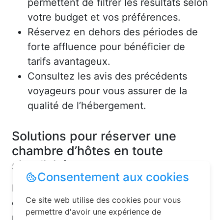
permettent de filtrer les résultats selon
votre budget et vos préférences.
Réservez en dehors des périodes de
forte affluence pour bénéficier de
tarifs avantageux.
Consultez les avis des précédents
voyageurs pour vous assurer de la
qualité de l’hébergement.
Solutions pour réserver une
chambre d’hôtes en toute
simplicité
Consentement aux cookies
La réservation chambre d’hôtes est
Ce site web utilise des cookies pour vous
désormais un jeu d’enfant grâce aux
permettre d'avoir une expérience de
plateformes en ligne dédiées. Voici